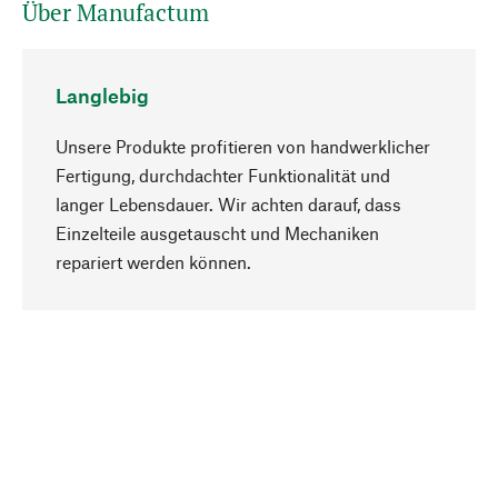
Über Manufactum
Langlebig
Unsere Produkte profitieren von handwerklicher
Fertigung, durchdachter Funktionalität und
langer Lebensdauer. Wir achten darauf, dass
Einzelteile ausgetauscht und Mechaniken
Nach oben
repariert werden können.
Bewusst
Nachhaltigkeit steht im Fokus unserer
Produktauswahl. Wir setzen auf natürliche
Inhaltsstoffe und Materialien, die gepflegt werden