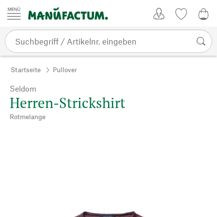
Zum Inhalt springen
Kundenkonto
Merkliste
0,0
Startseite
Pullover
Seldom
Herren-Strickshirt
Rotmelange