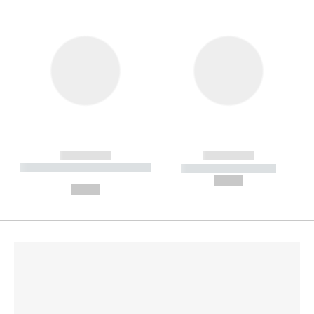
------------
------------
----------- ----------- --------
----------- -----------
---
--,-- €
--,-- €