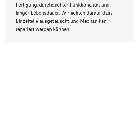
Fertigung, durchdachter Funktionalität und
langer Lebensdauer. Wir achten darauf, dass
Einzelteile ausgetauscht und Mechaniken
Nach oben
repariert werden können.
Bewusst
Nachhaltigkeit steht im Fokus unserer
Produktauswahl. Wir setzen auf natürliche
Inhaltsstoffe und Materialien, die gepflegt werden
können, sowie auf eine ressourcenschonende
und sozialverträgliche Produktion.