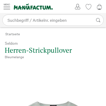
Zum Inhalt springen
Kundenkonto
Merkliste
0,0
Startseite
Seldom
Herren-Strickpullover
Bleumelange