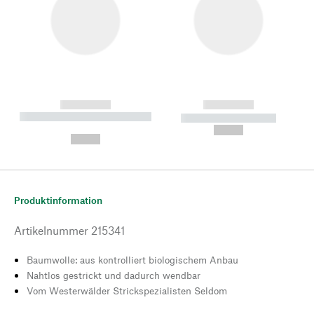
------------
------------
----------- ----------- --------
----------- -----------
---
--,-- €
--,-- €
Produktinformation
Artikelnummer
215341
Baumwolle: aus kontrolliert biologischem Anbau
Nahtlos gestrickt und dadurch wendbar
Vom Westerwälder Strickspezialisten Seldom