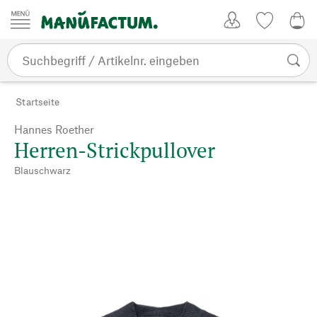
Zum Inhalt springen
Kundenkonto
Merkliste
0,0
Startseite
Hannes Roether
Herren-Strickpullover
Blauschwarz