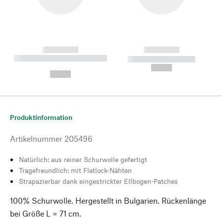
------------
------------
----------- ----------- --------
----------- -----------
---
--,-- €
--,-- €
Produktinformation
Artikelnummer
205496
Natürlich: aus reiner Schurwolle gefertigt
Tragefreundlich: mit Flatlock-Nähten
Strapazierbar dank eingestrickter Ellbogen-Patches
100% Schurwolle. Hergestellt in Bulgarien. Rückenlänge
bei Größe L = 71 cm.