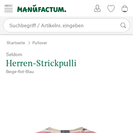
Zum Inhalt springen
Kundenkonto
Merkliste
0,0
Startseite
Pullover
Seldom
Herren-Strickpulli
Beige-Rot-Blau