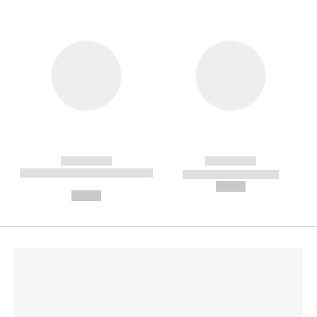
------------
------------
----------- ----------- --------
----------- -----------
---
--,-- €
--,-- €