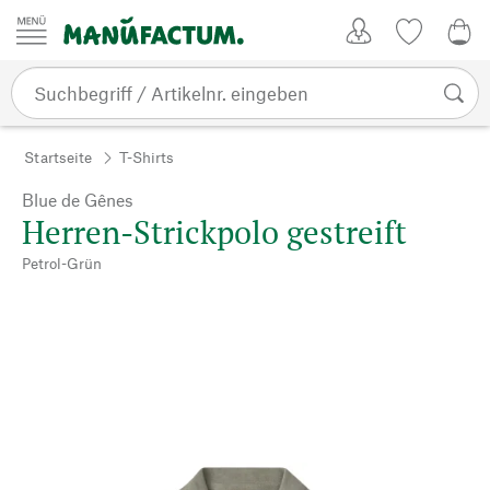
Zum Inhalt springen
Kundenkonto
Merkliste
0,0
Startseite
T-Shirts
Blue de Gênes
Herren-Strickpolo gestreift
Petrol-Grün