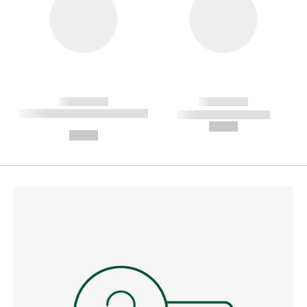
------------
------------
----------- ----------- --------
----------- -----------
---
--,-- €
--,-- €