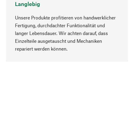
Langlebig
Unsere Produkte profitieren von handwerklicher
Fertigung, durchdachter Funktionalität und
langer Lebensdauer. Wir achten darauf, dass
Einzelteile ausgetauscht und Mechaniken
Nach oben
repariert werden können.
Bewusst
Nachhaltigkeit steht im Fokus unserer
Produktauswahl. Wir setzen auf natürliche
Inhaltsstoffe und Materialien, die gepflegt werden
können, sowie auf eine ressourcenschonende
und sozialverträgliche Produktion.