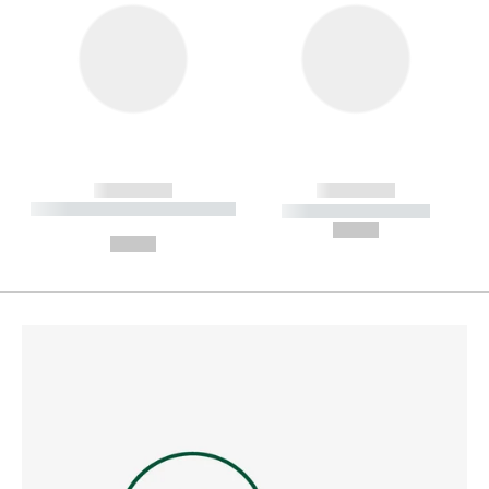
------------
------------
----------- ----------- --------
----------- -----------
---
--,-- €
--,-- €