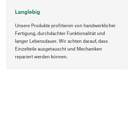
Langlebig
Unsere Produkte profitieren von handwerklicher
Fertigung, durchdachter Funktionalität und
langer Lebensdauer. Wir achten darauf, dass
Einzelteile ausgetauscht und Mechaniken
Nach oben
repariert werden können.
Bewusst
Nachhaltigkeit steht im Fokus unserer
Produktauswahl. Wir setzen auf natürliche
Inhaltsstoffe und Materialien, die gepflegt werden
können, sowie auf eine ressourcenschonende