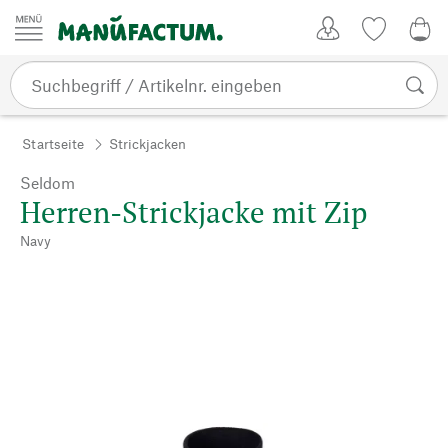
Zum Inhalt springen
Kundenkonto
Merkliste
0,0
Startseite
Strickjacken
Seldom
Herren-Strickjacke mit Zip
Navy