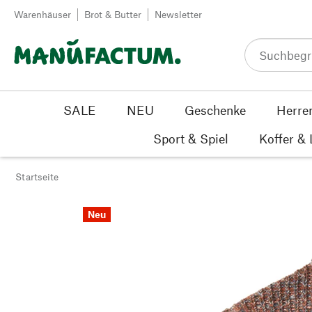
Zum Inhalt springen
Warenhäuser
Brot & Butter
Newsletter
SALE
NEU
Geschenke
Herre
Sport & Spiel
Koffer &
Startseite
Neu