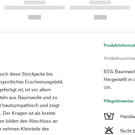
------------
------------
----------- ----------- ----------
----------- ----------- ----------
-
-
--,-- €
--,-- €
Produktinforma
Artikelnumme
65% Baumwolle
ich diese Strickjacke bis
Hergestellt in
 sportliches Erscheinungsbild.
cm.
ertigt ist, ist vor allem
tteln aus Baumwolle und zu
Pflegehinweise 
st hautsympathisch und zeigt
 Der Kragen ist als breiter
Handw
en bilden den Abschluss an
 nehmen Kleinteile des
Nicht 