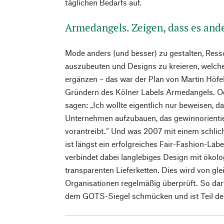
täglichen Bedarfs auf.
Armedangels. Zeigen, dass es and
Mode anders (und besser) zu gestalten, Ress
auszubeuten und Designs zu kreieren, welch
ergänzen – das war der Plan von Martin Höfe
Gründern des Kölner Labels Armedangels. O
sagen: „Ich wollte eigentlich nur beweisen, da
Unternehmen aufzubauen, das gewinnorientier
vorantreibt.“ Und was 2007 mit einem schlic
ist längst ein erfolgreiches Fair-Fashion-La
verbindet dabei langlebiges Design mit ökol
transparenten Lieferketten. Dies wird von g
Organisationen regelmäßig überprüft. So da
dem GOTS-Siegel schmücken und ist Teil der