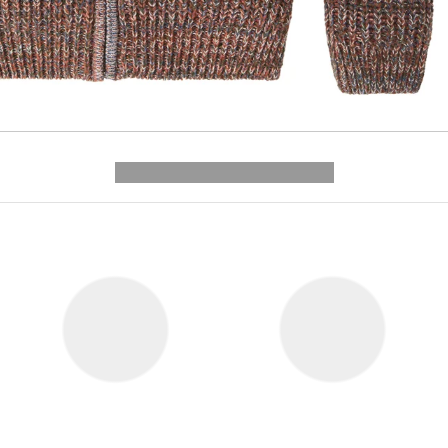
---------- --------------