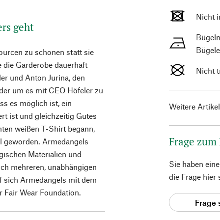
Nicht 
ers geht
Bügeln
Bügele
ourcen zu schonen statt sie
e die Garderobe dauerhaft
Nicht 
ler und Anton Jurina, den
der um es mit CEO Höfeler zu
ss es möglich ist, ein
Weitere Artike
t ist und gleichzeitig Gutes
hten weißen T-Shirt begann,
Frage zum
bel geworden. Armedangels
ogischen Materialien und
Sie haben ein
leich mehreren, unabhängigen
die Frage hier
rf sich Armedangels mit dem
 Fair Wear Foundation.
Frage 