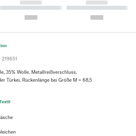
------------
------------
----------- ----------- ----------
----------- ----------- ----------
- -----------
-
--,-- €
--,-- €
tion
r
219651
, 35% Wolle. Metallreißverschluss.
 der Türkei. Rückenlänge bei Größe M = 68,5
Textil
äsche
bleichen