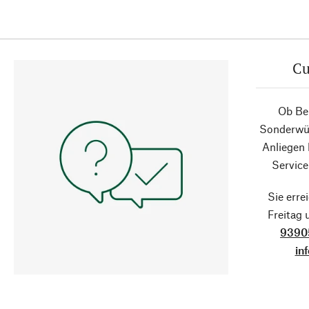
Cu
Ob Ber
Sonderwün
Anliegen
Service
Sie erre
Freitag
9390
in