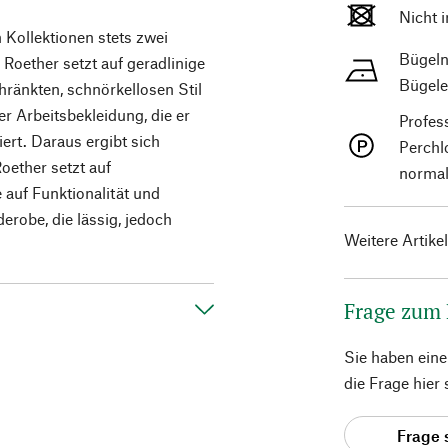
Nicht 
Kollektionen stets zwei
Bügeln
 Roether setzt auf geradlinige
Bügele
hränkten, schnörkellosen Stil
ler Arbeitsbekleidung, die er
Profes
iert. Daraus ergibt sich
Perchl
Roether setzt auf
normal
 auf Funktionalität und
derobe, die lässig, jedoch
Weitere Artike
Frage zum
Sie haben ein
die Frage hier
Frage 