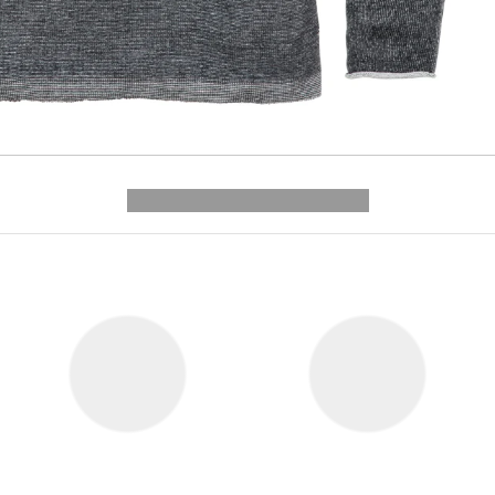
---------- --------------