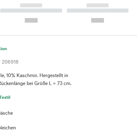
------------
------------
----------- ----------- ----------
----------- ----------- ----------
- -----------
-
--,-- €
--,-- €
tion
r
206918
, 10% Kaschmir. Hergestellt in
Rückenlänge bei Größe L = 73 cm.
Textil
äsche
bleichen