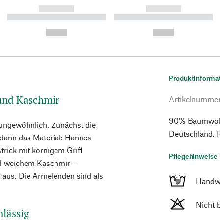
------------
------------
----------- ----------- ----------
----------- ----------- ----------
-
-
--,-- €
--,-- €
Produktinforma
und Kaschmir
Artikelnumme
90% Baumwolle
 ungewöhnlich. Zunächst die
Deutschland. 
odann das Material: Hannes
trick mit körnigem Griff
Pflegehinweise 
d weichem Kaschmir –
t aus. Die Ärmelenden sind als
Handw
Nicht 
hlässig