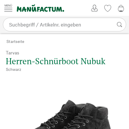
Zum Inhalt springen
Kundenkonto
Merkliste
0,0
Startseite
Tarvas
Herren-Schnürboot Nubuk
Schwarz