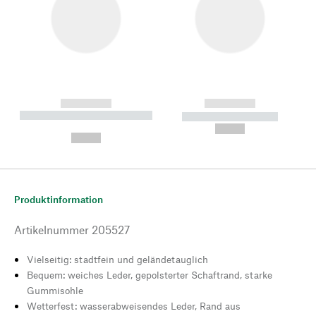
------------
------------
----------- ----------- --------
----------- -----------
---
--,-- €
--,-- €
Produktinformation
Artikelnummer
205527
Vielseitig: stadtfein und geländetauglich
Bequem: weiches Leder, gepolsterter Schaftrand, starke
Gummisohle
Wetterfest: wasserabweisendes Leder, Rand aus