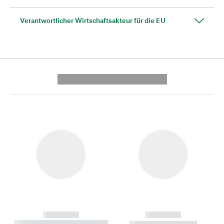
Verantwortlicher Wirtschaftsakteur für die EU
---------- --------------
------------
------------
----------- ----------- --------
----------- -----------