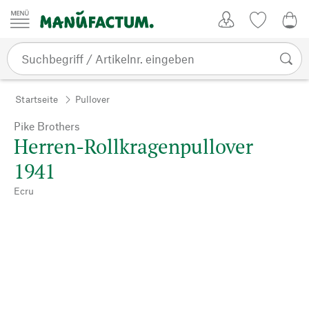
Zum Inhalt springen
Kundenkonto
Merkliste
0,0
Startseite
Pullover
Pike Brothers
Herren-Rollkragenpullover
1941
Ecru