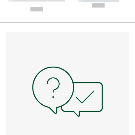
---
--,-- €
--,-- €