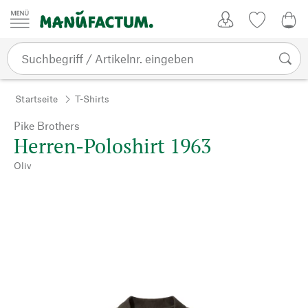
Zum Inhalt springen
Kundenkonto
Merkliste
0,0
Startseite
T-Shirts
Pike Brothers
Herren-Poloshirt 1963
Oliv