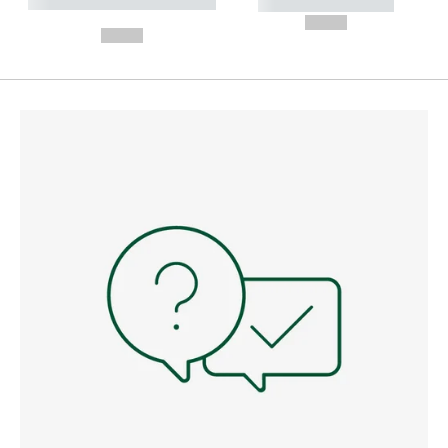
----------- ----------- --------
----------- -----------
---
--,-- €
--,-- €