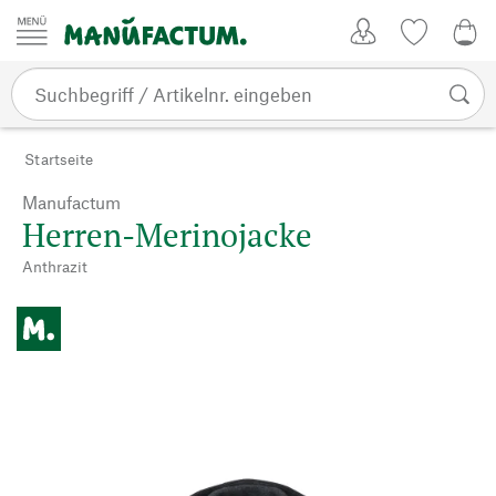
Zum Inhalt springen
Kundenkonto
Merkliste
0,0
Startseite
Manufactum
Herren-Merinojacke
Anthrazit