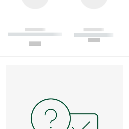
------------
------------
----------- ----------- --------
----------- -----------
---
--,-- €
--,-- €