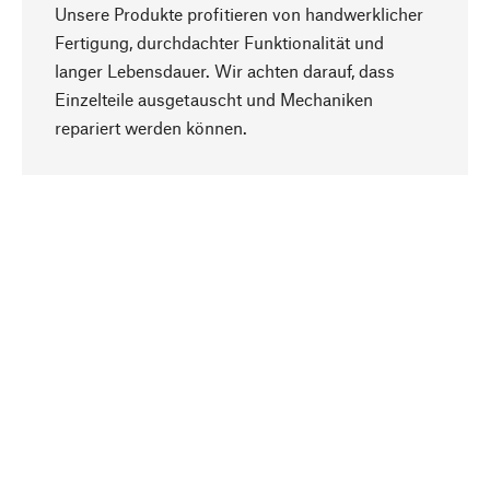
Unsere Produkte profitieren von handwerklicher
Fertigung, durchdachter Funktionalität und
langer Lebensdauer. Wir achten darauf, dass
Einzelteile ausgetauscht und Mechaniken
Nach oben
repariert werden können.
Bewusst
Nachhaltigkeit steht im Fokus unserer
Produktauswahl. Wir setzen auf natürliche
Inhaltsstoffe und Materialien, die gepflegt werden
können, sowie auf eine ressourcenschonende
und sozialverträgliche Produktion.