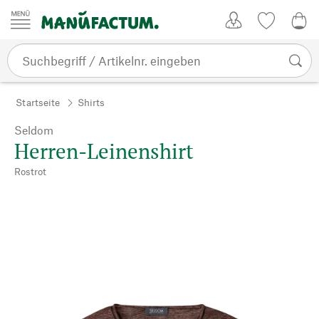
Zum Inhalt springen
Kundenkonto
Merkliste
0,0
Startseite
Shirts
Seldom
Herren-Leinenshirt
Rostrot