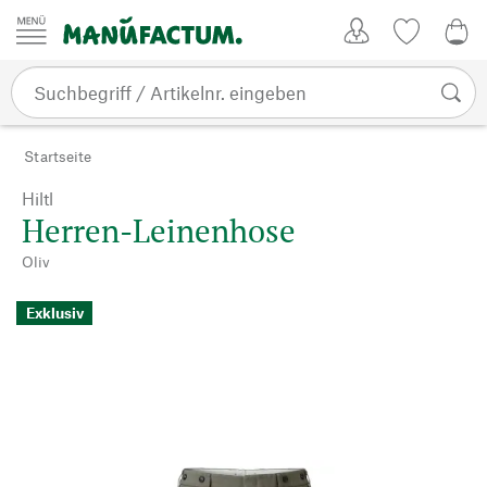
Zum Inhalt springen
Kundenkonto
Merkliste
0,0
Startseite
Hiltl
Herren-Leinenhose
Oliv
Exklusiv