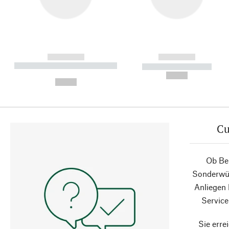
------------
------------
----------- ----------- ----------
----------- -----------
-
--,-- €
--,-- €
Cu
Ob Ber
Sonderwün
Anliegen
Service
Sie erre