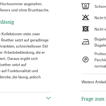
 im Hochsommer angenehm.
Schon
 Revers und ohne Brusttasche.
Nicht 
hlässig
Nicht 
Kollektionen stets zwei
Bügeln
 Roether setzt auf geradlinige
Bügele
hränkten, schnörkellosen Stil
ler Arbeitsbekleidung, die er
Profes
iert. Daraus ergibt sich
Perchl
Roether setzt auf
normal
 auf Funktionalität und
derobe, die lässig, jedoch
Weitere Artike
Frage zum