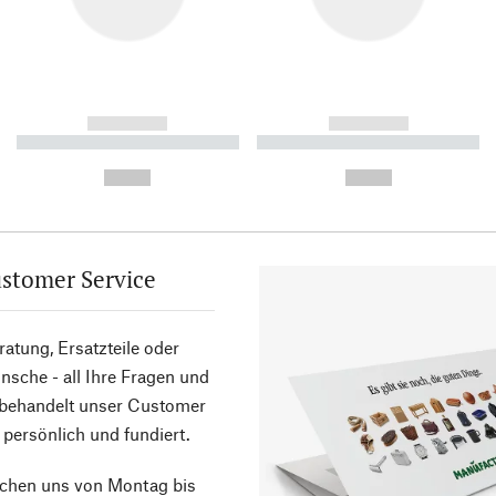
------------
------------
----------- ----------- ----------
----------- ----------- ----------
-
-
--,-- €
--,-- €
stomer Service
atung, Ersatzteile oder
sche - all Ihre Fragen und
 behandelt unser Customer
 persönlich und fundiert.
ichen uns von Montag bis