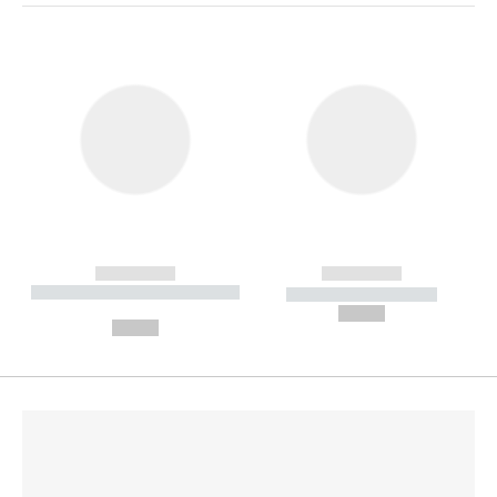
------------
------------
----------- ----------- --------
----------- -----------
---
--,-- €
--,-- €