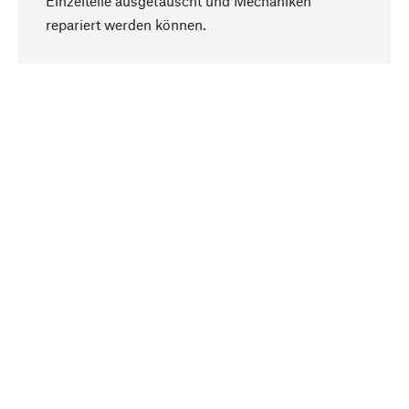
Einzelteile ausgetauscht und Mechaniken
Nach oben
repariert werden können.
Bewusst
Nachhaltigkeit steht im Fokus unserer
Produktauswahl. Wir setzen auf natürliche
Inhaltsstoffe und Materialien, die gepflegt werden
können, sowie auf eine ressourcenschonende
und sozialverträgliche Produktion.
Ausgewählt
Als Ihr kompetenter Partner arbeiten wir