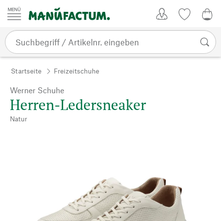
Zum Inhalt springen
Kundenkonto
Merkliste
0,0
Startseite
Freizeitschuhe
Werner Schuhe
Herren-Ledersneaker
Natur