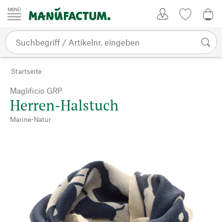
Zum Inhalt springen
Kundenkonto
Merkliste
0,0
Startseite
Maglificio GRP
Herren-Halstuch
Marine-Natur