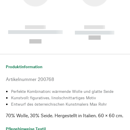
------------
------------
----------- ----------- --------
----------- -----------
---
--,-- €
--,-- €
Produktinformation
Artikelnummer
200768
Perfekte Kombination: wärmende Wolle und glatte Seide
Kunstvoll: figuratives, linolschnittartiges Motiv
Entwurf des österreichischen Kunstmalers Max Rohr
70% Wolle, 30% Seide. Hergestellt in Italien. 60 × 60 cm.
Pflegehinweise Textil