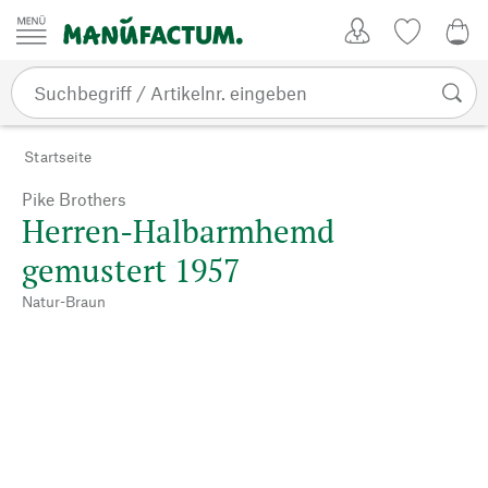
Zum Inhalt springen
Kundenkonto
Merkliste
0,0
Startseite
Pike Brothers
Herren-Halbarmhemd
gemustert 1957
Natur-Braun