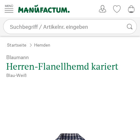
Zum Inhalt springen
Kundenkonto
Merkliste
0,0
Startseite
Hemden
Blaumann
Herren-Flanellhemd kariert
Blau-Weiß