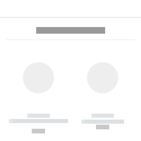
---------- --------------
------------
------------
----------- ----------- --------
----------- -----------
---
--,-- €
--,-- €