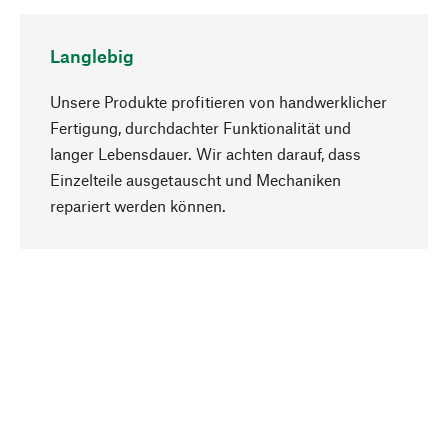
Langlebig
Unsere Produkte profitieren von handwerklicher
Fertigung, durchdachter Funktionalität und
langer Lebensdauer. Wir achten darauf, dass
Einzelteile ausgetauscht und Mechaniken
Nach oben
repariert werden können.
Bewusst
Nachhaltigkeit steht im Fokus unserer
Produktauswahl. Wir setzen auf natürliche
Inhaltsstoffe und Materialien, die gepflegt werden
können, sowie auf eine ressourcenschonende