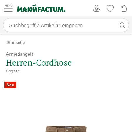
Zum Inhalt springen
Kundenkonto
Merkliste
0,0
Startseite
Armedangels
Herren-Cordhose
Cognac
Neu