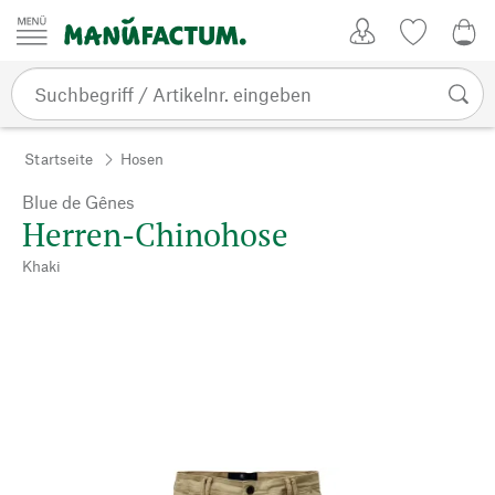
Zum Inhalt springen
Kundenkonto
Merkliste
0,0
Startseite
Hosen
Blue de Gênes
Herren-Chinohose
Khaki