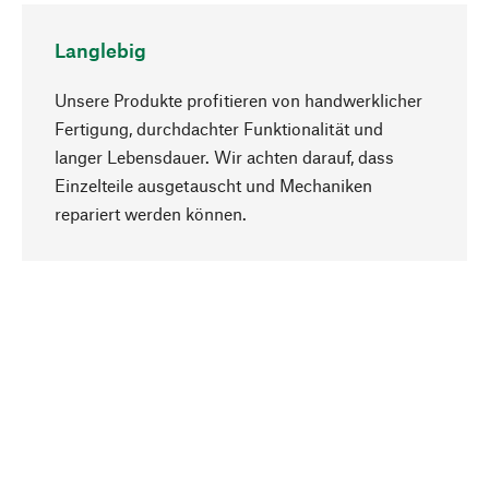
Langlebig
Unsere Produkte profitieren von handwerklicher
Fertigung, durchdachter Funktionalität und
langer Lebensdauer. Wir achten darauf, dass
Einzelteile ausgetauscht und Mechaniken
Nach oben
repariert werden können.
Bewusst
Nachhaltigkeit steht im Fokus unserer
Produktauswahl. Wir setzen auf natürliche
Inhaltsstoffe und Materialien, die gepflegt werden
können, sowie auf eine ressourcenschonende