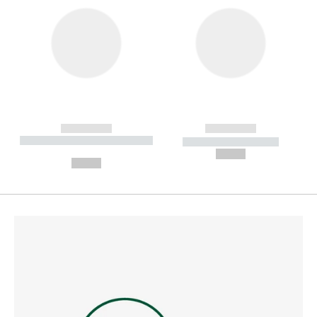
------------
------------
----------- ----------- --------
----------- -----------
---
--,-- €
--,-- €