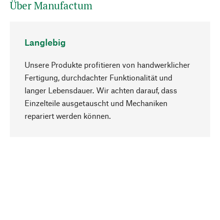
Über Manufactum
Langlebig
Unsere Produkte profitieren von handwerklicher
Fertigung, durchdachter Funktionalität und
langer Lebensdauer. Wir achten darauf, dass
Einzelteile ausgetauscht und Mechaniken
Nach oben
repariert werden können.
Bewusst
Nachhaltigkeit steht im Fokus unserer
Produktauswahl. Wir setzen auf natürliche
Inhaltsstoffe und Materialien, die gepflegt werden