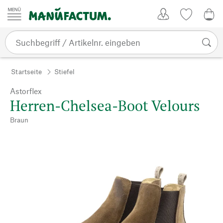
Zum Inhalt springen
Kundenkonto
Merkliste
0,0
Startseite
Stiefel
Astorflex
Herren-Chelsea-Boot Velours
Braun