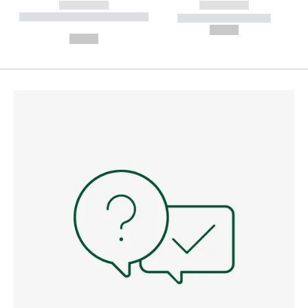
------------
------------
----------- ----------- --------
----------- -----------
---
--,-- €
--,-- €