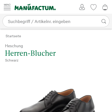
Zum Inhalt springen
Kundenkonto
Merkliste
0,0
Startseite
Heschung
Herren-Blucher
Schwarz