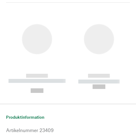
------------
------------
----------- ----------- --------
----------- -----------
---
--,-- €
--,-- €
Produktinformation
Artikelnummer
23409