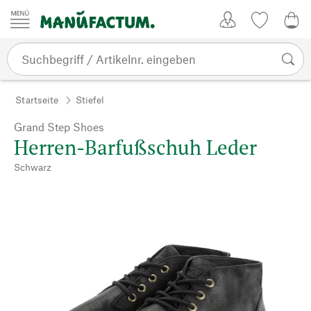
Zum Inhalt springen
Kundenkonto
Merkliste
0,0
Startseite
Stiefel
Grand Step Shoes
Herren-Barfußschuh Leder
Schwarz