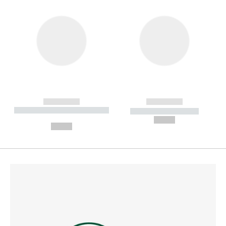
------------
------------
----------- ----------- --------
----------- -----------
---
--,-- €
--,-- €