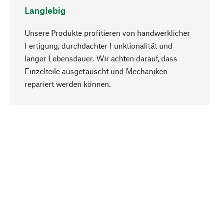
Langlebig
Unsere Produkte profitieren von handwerklicher
Fertigung, durchdachter Funktionalität und
langer Lebensdauer. Wir achten darauf, dass
Einzelteile ausgetauscht und Mechaniken
Nach oben
repariert werden können.
Bewusst
Nachhaltigkeit steht im Fokus unserer
Produktauswahl. Wir setzen auf natürliche
Inhaltsstoffe und Materialien, die gepflegt werden
können, sowie auf eine ressourcenschonende
und sozialverträgliche Produktion.