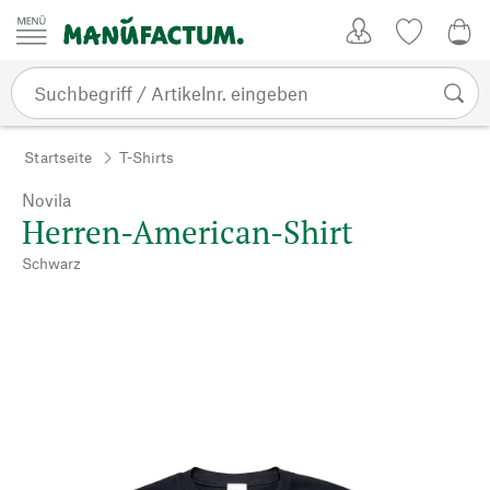
Zum Inhalt springen
Kundenkonto
Merkliste
0,0
Startseite
T-Shirts
Novila
Herren-American-Shirt
Schwarz