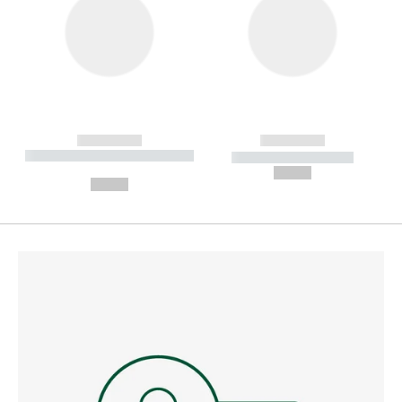
------------
------------
----------- ----------- --------
----------- -----------
---
--,-- €
--,-- €