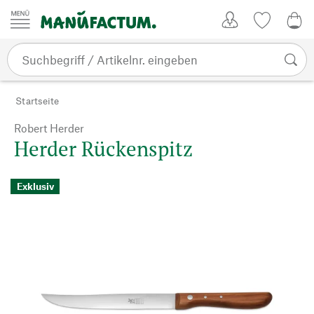
Zum Inhalt springen
Kundenkonto
Merkliste
0,0
Startseite
Robert Herder
Herder Rückenspitz
Exklusiv