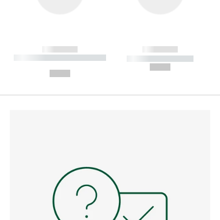
------------
------------
----------- ----------- --------
----------- -----------
---
--,-- €
--,-- €