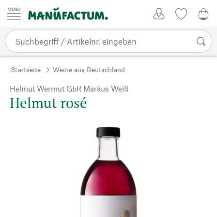
Zum Inhalt springen
Kundenkonto
Merkliste
0,0
Startseite
Weine aus Deutschland
Helmut Wermut GbR Markus Weiß
Helmut rosé