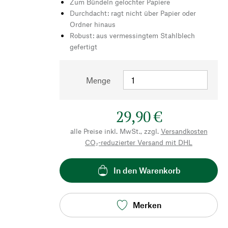
Zum Bündeln gelochter Papiere
Durchdacht: ragt nicht über Papier oder
Ordner hinaus
Robust: aus vermessingtem Stahlblech
gefertigt
Menge
29,90 €
alle Preise inkl. MwSt., zzgl.
Versandkosten
CO₂-reduzierter Versand mit DHL
In den Warenkorb
Merken