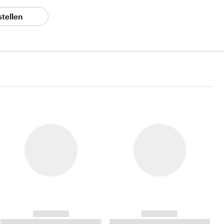
stellen
------------
------------
----------- ----------- ----------
----------- ----------- ----------