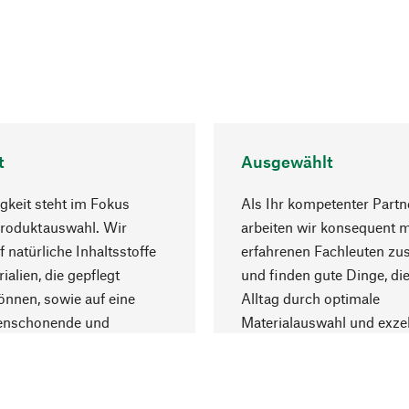
t
Ausgewählt
gkeit steht im Fokus
Als Ihr kompetenter Partn
Produktauswahl. Wir
arbeiten wir konsequent m
f natürliche Inhaltsstoffe
erfahrenen Fachleuten z
ialien, die gepflegt
und finden gute Dinge, die
nnen, sowie auf eine
Alltag durch optimale
enschonende und
Materialauswahl und exzel
trägliche Produktion.
Fertigung bereichern.