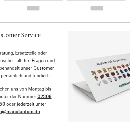
-
-
--,-- €
--,-- €
stomer Service
atung, Ersatzteile oder
sche - all Ihre Fragen und
 behandelt unser Customer
 persönlich und fundiert.
ichen uns von Montag bis
 unter der Nummer
02309
50
oder jederzeit unter
fo@manufactum.de