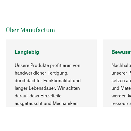
Über Manufactum
Langlebig
Bewuss
Unsere Produkte profitieren von
Nachhalti
handwerklicher Fertigung,
unserer 
durchdachter Funktionalität und
setzen au
langer Lebensdauer. Wir achten
und Mater
darauf, dass Einzelteile
werden kö
ausgetauscht und Mechaniken
ressourc
repariert werden können.
sozialver