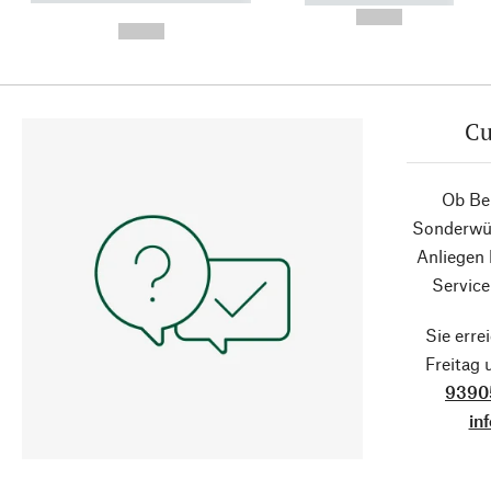
-
--,-- €
--,-- €
Cu
Ob Ber
Sonderwün
Anliegen
Service
Sie erre
Freitag
9390
in