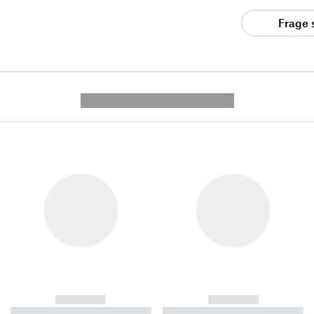
Frage 
---------- --------------
------------
------------
----------- ----------- ----------
----------- ----------- ----------