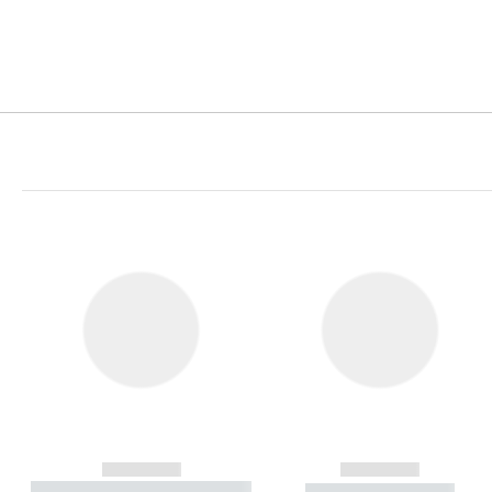
------------
------------
----------- ----------- ----------
----------- -----------