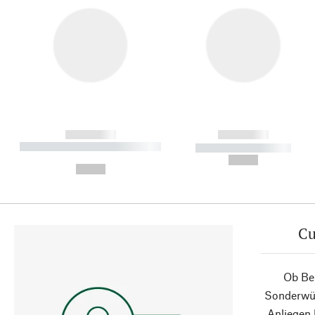
------------
------------
----------- ----------- ----------
----------- -----------
-
--,-- €
--,-- €
Cu
Ob Ber
Sonderwün
Anliegen