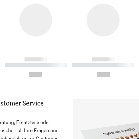
------------
------------
----------- ----------- ----------
----------- ----------- ----------
-
-
--,-- €
--,-- €
stomer Service
atung, Ersatzteile oder
sche - all Ihre Fragen und
 behandelt unser Customer