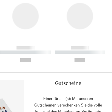
------------
------------
----------- ----------- ----------
----------- ----------- ----------
- -----------
-
--,-- €
--,-- €
Gutscheine
Einer für alle(s): Mit unseren
Gutscheinen verschenken Sie die volle
Auswahl des Manufactum Sortiments.