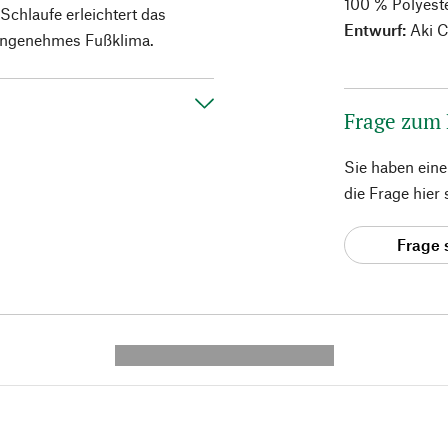
100 % Polyest
 Schlaufe erleichtert das
Entwurf:
Aki C
s angenehmes Fußklima.
Frage zum
Sie haben ein
die Frage hier
Frage 
---------- --------------