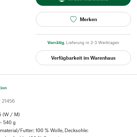
Merken
Vorrätig
,
Lieferung in 2-3 Werktagen
Verfügbarkeit im Warenhaus
tion
r
21456
6 (W / M)
– 540 g
aterial/Futter: 100 % Wolle, Decksohle: