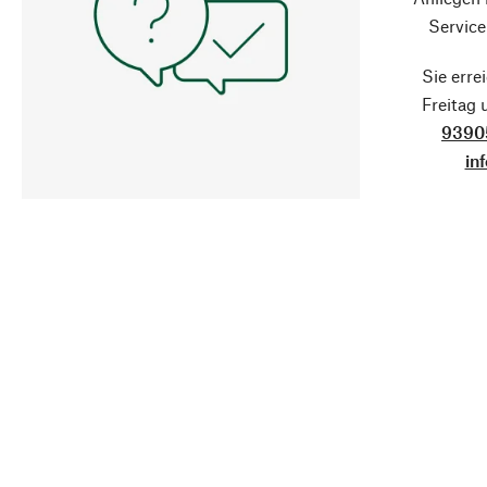
Service
Sie erre
Freitag
9390
in