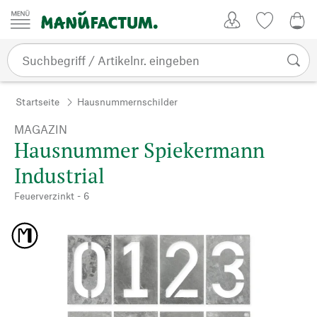
Zum Inhalt springen
Kundenkonto
Merkliste
0,0
Startseite
Hausnummernschilder
MAGAZIN
Hausnummer Spiekermann
Industrial
Feuerverzinkt - 6