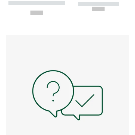
----------- ----------- --------
----------- -----------
---
--,-- €
--,-- €