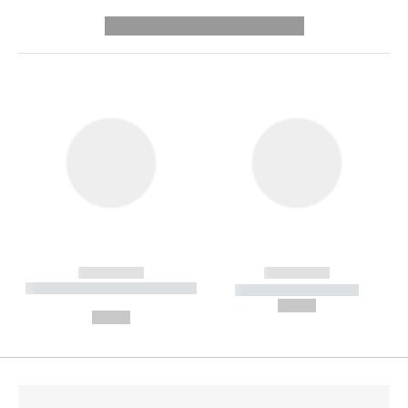
---------- --------------
------------
------------
----------- ----------- --------
----------- -----------
---
--,-- €
--,-- €