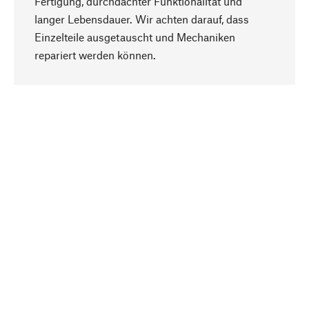
Fertigung, durchdachter Funktionalität und
langer Lebensdauer. Wir achten darauf, dass
Einzelteile ausgetauscht und Mechaniken
Nach oben
repariert werden können.
Bewusst
Nachhaltigkeit steht im Fokus unserer
Produktauswahl. Wir setzen auf natürliche
Inhaltsstoffe und Materialien, die gepflegt werden
können, sowie auf eine ressourcenschonende
und sozialverträgliche Produktion.