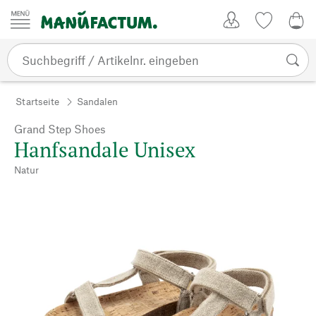
Zum Inhalt springen
Kundenkonto
Merkliste
0,0
Startseite
Sandalen
Grand Step Shoes
Hanfsandale Unisex
Natur