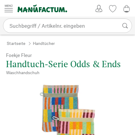
Zum Inhalt springen
Kundenkonto
Merkliste
0,0
Startseite
Handtücher
Foekje Fleur
Handtuch-Serie Odds & Ends
Waschhandschuh