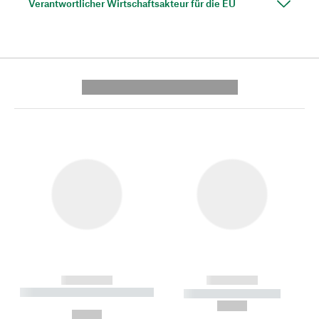
Verantwortlicher Wirtschaftsakteur für die EU
---------- --------------
------------
------------
----------- ----------- --------
----------- -----------
---
--,-- €
--,-- €