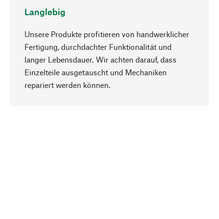
Langlebig
Unsere Produkte profitieren von handwerklicher
Fertigung, durchdachter Funktionalität und
langer Lebensdauer. Wir achten darauf, dass
Einzelteile ausgetauscht und Mechaniken
Nach oben
repariert werden können.
Bewusst
Nachhaltigkeit steht im Fokus unserer
Produktauswahl. Wir setzen auf natürliche
Inhaltsstoffe und Materialien, die gepflegt werden
können, sowie auf eine ressourcenschonende
und sozialverträgliche Produktion.