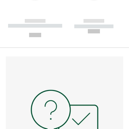
------------
------------
----------- ----------- --------
----------- -----------
---
--,-- €
--,-- €