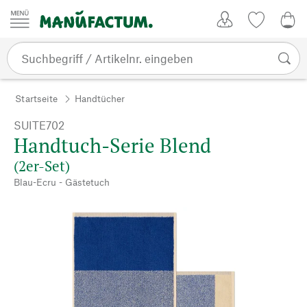
Zum Inhalt springen
Kundenkonto
Merkliste
0,0
Startseite
Handtücher
SUITE702
Handtuch-Serie Blend
(2er-Set)
Blau-Ecru - Gästetuch