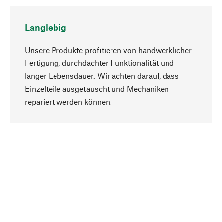
Langlebig
Unsere Produkte profitieren von handwerklicher
Fertigung, durchdachter Funktionalität und
langer Lebensdauer. Wir achten darauf, dass
Einzelteile ausgetauscht und Mechaniken
Nach oben
repariert werden können.
Bewusst
Nachhaltigkeit steht im Fokus unserer
Produktauswahl. Wir setzen auf natürliche
Inhaltsstoffe und Materialien, die gepflegt werden
können, sowie auf eine ressourcenschonende