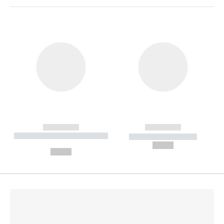
------------
------------
----------- ----------- --------
----------- -----------
---
--,-- €
--,-- €