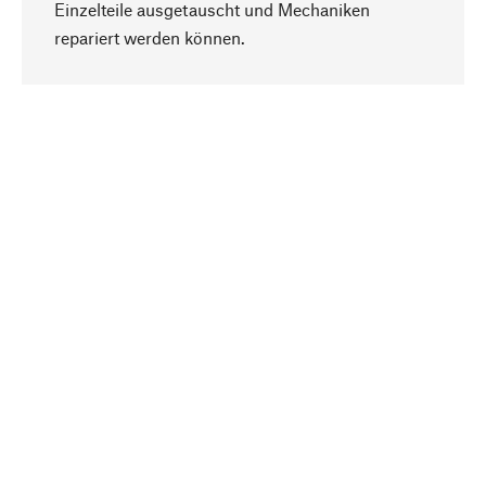
Einzelteile ausgetauscht und Mechaniken
Nach oben
repariert werden können.
Bewusst
Nachhaltigkeit steht im Fokus unserer
Produktauswahl. Wir setzen auf natürliche
Inhaltsstoffe und Materialien, die gepflegt werden
können, sowie auf eine ressourcenschonende
und sozialverträgliche Produktion.
Ausgewählt