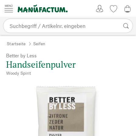
Zum Inhalt springen
Kundenkonto
Merkliste
0,0
Startseite
Seifen
Better by Less
Handseifenpulver
Woody Spirit