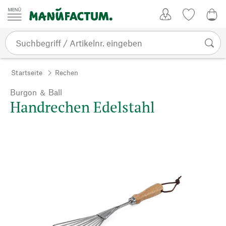
Zum Inhalt springen
Kundenkonto
Merkliste
0,0
Startseite
Rechen
Burgon ＆ Ball
Handrechen Edelstahl