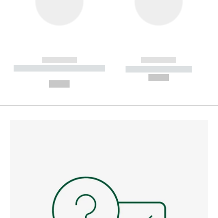
------------
------------
----------- ----------- --------
----------- -----------
---
--,-- €
--,-- €