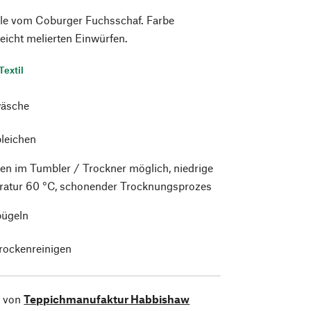
e vom Coburger Fuchsschaf. Farbe
leicht melierten Einwürfen.
Textil
äsche
bleichen
en im Tumbler / Trockner möglich, niedrige
atur 60 °C, schonender Trocknungsprozes
bügeln
trockenreinigen
l von
Teppichmanufaktur Habbishaw