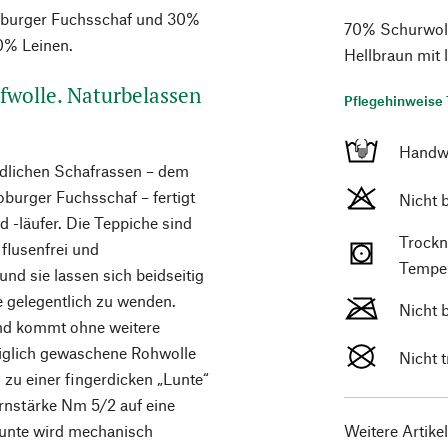
oburger Fuchsschaf und 30%
70% Schurwoll
00% Leinen.
Hellbraun mit 
fwolle. Naturbelassen
Pflegehinweise 
Handw
edlichen Schafrassen – dem
urger Fuchsschaf – fertigt
Nicht 
 -läufer. Die Teppiche sind
Trockn
flusenfrei und
Temper
nd sie lassen sich beidseitig
e gelegentlich zu wenden.
Nicht 
und kommt ohne weitere
diglich gewaschene Rohwolle
Nicht 
zu einer fingerdicken „Lunte“
arnstärke Nm 5/2 auf eine
 Lunte wird mechanisch
Weitere Artike