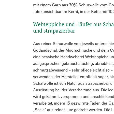
mit einem Garn aus 70% Schurwolle vom C
Jute (unsichtbar im Kern), in der Kette mit 1
Webteppiche und -läufer aus Scha
und strapazierbar
Aus reiner Schurwolle von jeweils unterschi
Gotlandschaf, der Moorschnucke und dem Cob
eine hessische Handweberei Webteppiche und
ausgesprochen gebrauchstüchtig: abriebfest, 
schmutzabweisend – sehr pflegeleicht also – u
verwenden, der Hersteller empfiehlt sogar, si
Schafwolle ist von Natur aus strapazierbar 
Ausrüstung bei der Verarbeitung aus. Die le
wird gekämmt, versponnen und anschließend 
verarbeitet, indem 15 gezwirnte Fäden der G
„Seele“ aus reiner Jute gedreht werden. Die