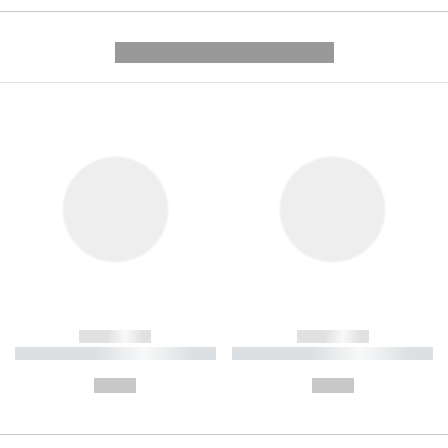
---------- --------------
------------
------------
----------- ----------- ----------
----------- ----------- ----------
-
-
--,-- €
--,-- €