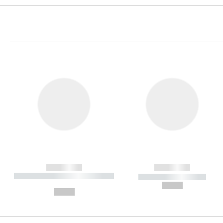
------------
------------
----------- ----------- ----------
----------- -----------
-
--,-- €
--,-- €