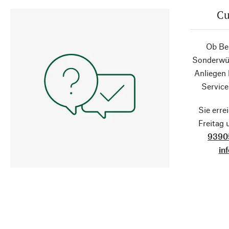
Cu
Ob Ber
Sonderwün
Anliegen
Service
Sie erre
Freitag
9390
in