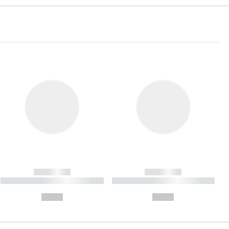
------------
------------
----------- ----------- ----------
----------- ----------- ----------
- -----------
-
--,-- €
--,-- €