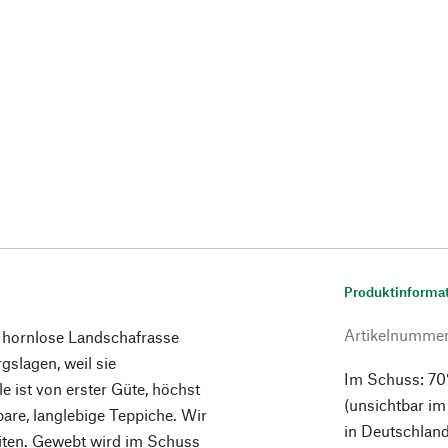
Produktinforma
Artikelnumme
e hornlose Landschafrasse
gslagen, weil sie
Im Schuss: 70
 ist von erster Güte, höchst
(unsichtbar im
rbare, langlebige Teppiche. Wir
in Deutschland
eiten. Gewebt wird im Schuss