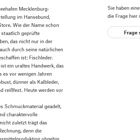
Sie haben ein
Seehafen Mecklenburg-
die Frage hier
tellung im Hansebund,
 Store. Wie der Name schon
Frage 
 staatlich geprüfte
en, das nicht nur in der
 auch durch seine natürlichen
chaffen ist: Fischleder.
ist ein uraltes Handwerk, das
is es vor wenigen Jahren
obust, dünner als Kalbleder,
nd reißfest. Heute werden vor
ges Schmuckmaterial geadelt,
nd charaktervolle
cht zuletzt trägt das
Rechnung, denn die
nsmittelproduktion ohnehin