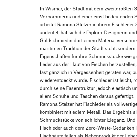
In Wismar, der Stadt mit dem zweitgrößten 
Vorpommerns und einer einst bedeutenden S
arbeitet Ramona Stelzer in ihrem Fischleder
andeutet, hat sich die Diplom-Designerin und
Goldschmiedin dort einem Material verschrieb
maritimen Tradition der Stadt steht, sondern
Eigenschaften für ihre Schmuckstücke wie ges
Leder aus der Haut von Fischen herzustellen, 
fast gänzlich in Vergessenheit geraten war, b
wiederentdeckt wurde. Fischleder ist leicht, r
durch seine Faserstruktur jedoch elastisch u
allem Schuhe und Taschen daraus gefertigt.
Ramona Stelzer hat Fischleder als vollwerti
kombiniert mit edlem Metall. Das Ergebnis si
Schmuckstücke von schlichter Eleganz. Und ni
Fischleder auch dem Zero-Waste-Gedanken 
Fischhäute fallen als Nebenprodukt der Lebe