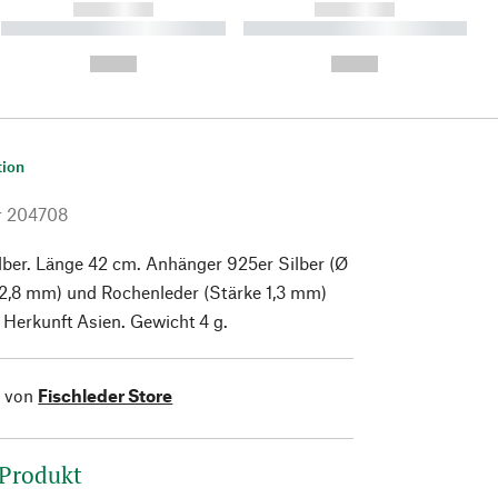
------------
------------
----------- ----------- ----------
----------- ----------- ----------
- -----------
-
--,-- €
--,-- €
tion
r
204708
lber. Länge 42 cm. Anhänger 925er Silber (Ø
 2,8 mm) und Rochenleder (Stärke 1,3 mm)
Herkunft Asien. Gewicht 4 g.
l von
Fischleder Store
 Produkt