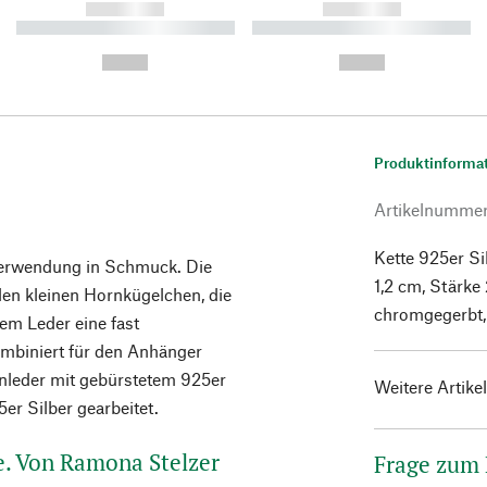
------------
------------
----------- ----------- ----------
----------- ----------- ----------
-
-
--,-- €
--,-- €
Produktinforma
Artikelnumme
Kette 925er Si
Verwendung in Schmuck. Die
1,2 cm, Stärke
len kleinen Hornkügelchen, die
chromgegerbt, 
em Leder eine fast
ombiniert für den Anhänger
enleder mit gebürstetem 925er
Weitere Artike
25er Silber gearbeitet.
e. Von Ramona Stelzer
Frage zum