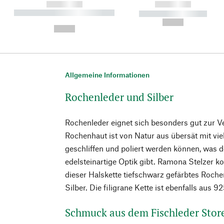
------------
------------
----------- ----------- ----------
----------- -----------
-
--,-- €
--,-- €
Allgemeine Informationen
Rochenleder und Silber
Rochenleder eignet sich besonders gut zur 
Rochenhaut ist von Natur aus übersät mit vie
geschliffen und poliert werden können, was d
edelsteinartige Optik gibt. Ramona Stelzer k
dieser Halskette tiefschwarz gefärbtes Roch
Silber. Die filigrane Kette ist ebenfalls aus 9
Schmuck aus dem Fischleder Stor