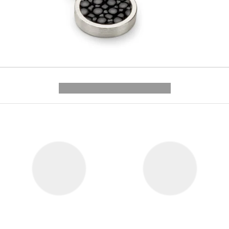
---------- --------------