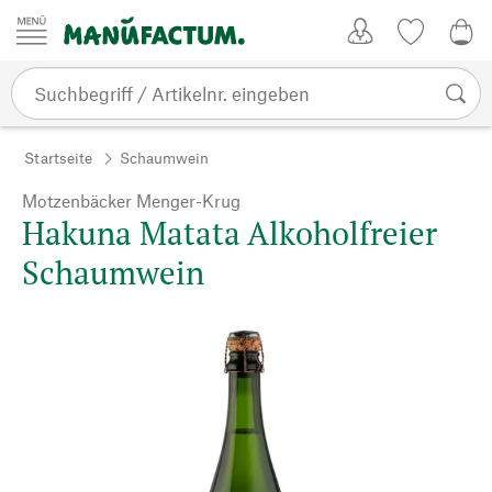
Zum Inhalt springen
Kundenkonto
Merkliste
0,0
Startseite
Schaumwein
Motzenbäcker Menger-Krug
Hakuna Matata Alkoholfreier
Schaumwein