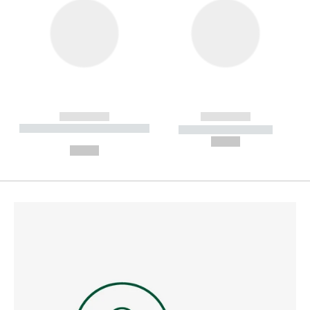
------------
------------
----------- ----------- --------
----------- -----------
---
--,-- €
--,-- €