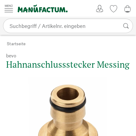
Zum Inhalt springen
Kundenkonto
Merkliste
0,0
Startseite
bevo
Hahnanschlussstecker Messing