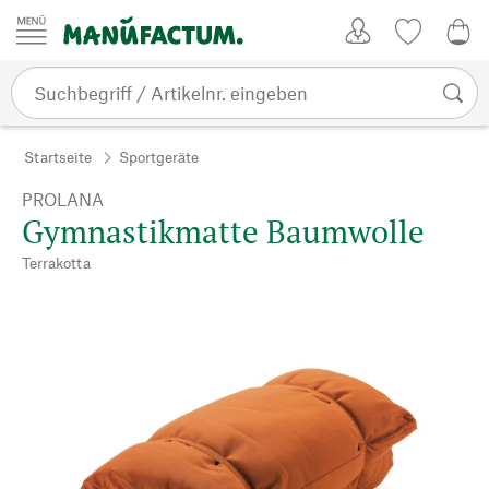
Zum Inhalt springen
Kundenkonto
Merkliste
0,0
Startseite
Sportgeräte
PROLANA
Gymnastikmatte Baumwolle
Terrakotta