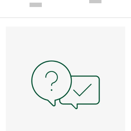
--,-- €
--,-- €