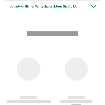
Verantwortlicher Wirtschaftsakteur für die EU
---------- --------------
------------
------------
----------- ----------- --------
----------- -----------
---