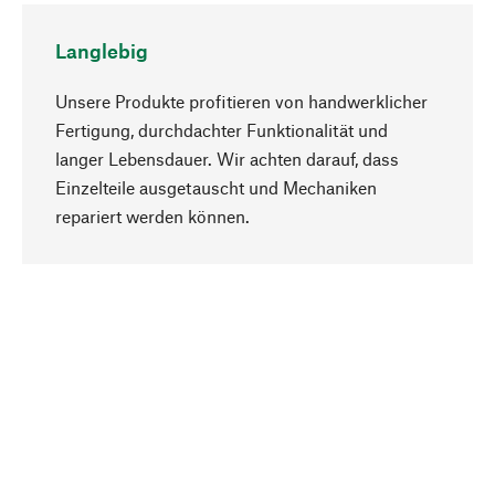
Langlebig
Unsere Produkte profitieren von handwerklicher
Fertigung, durchdachter Funktionalität und
langer Lebensdauer. Wir achten darauf, dass
Einzelteile ausgetauscht und Mechaniken
Nach oben
repariert werden können.
Bewusst
Nachhaltigkeit steht im Fokus unserer
Produktauswahl. Wir setzen auf natürliche
Inhaltsstoffe und Materialien, die gepflegt werden
können, sowie auf eine ressourcenschonende