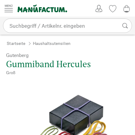
Zum Inhalt springen
Kundenkonto
Merkliste
0,0
Startseite
Haushaltsutensilien
Gutenberg
Gummiband Hercules
Groß