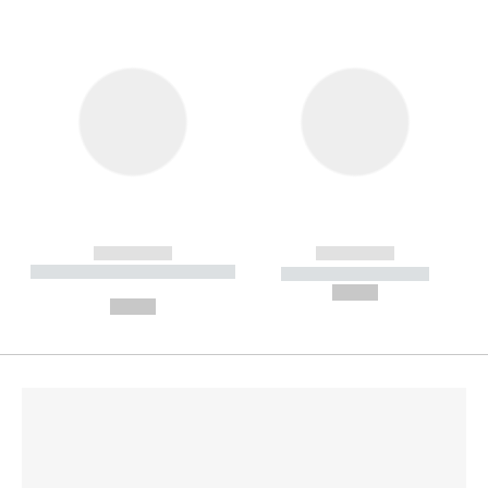
------------
------------
----------- ----------- --------
----------- -----------
---
--,-- €
--,-- €