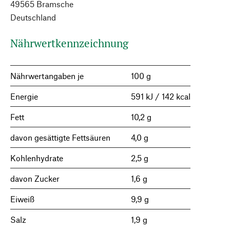
49565 Bramsche
Deutschland
Nährwertkennzeichnung
Nährwertangaben je
100 g
Energie
591 kJ / 142 kcal
Fett
10,2 g
davon gesättigte Fettsäuren
4,0 g
Kohlenhydrate
2,5 g
davon Zucker
1,6 g
Eiweiß
9,9 g
Salz
1,9 g