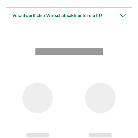
Verantwortlicher Wirtschaftsakteur für die EU
---------- --------------
------------
------------