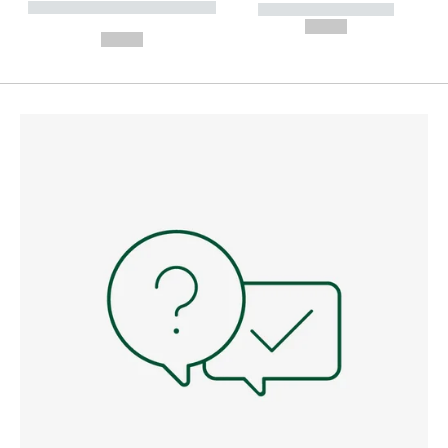
----------- ----------- --------
----------- -----------
---
--,-- €
--,-- €