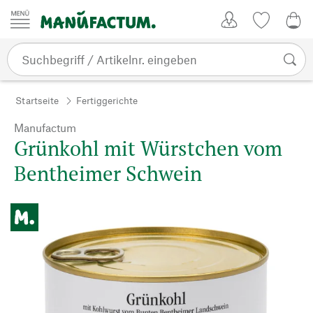
Zum Inhalt springen
Kundenkonto
Merkliste
0,0
Startseite
Fertiggerichte
Manufactum
Grünkohl mit Würstchen vom
Bentheimer Schwein