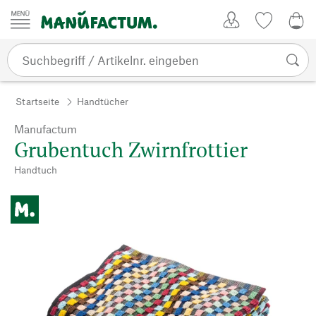
Zum Inhalt springen
Kundenkonto
Merkliste
0,0
Startseite
Handtücher
Manufactum
Grubentuch Zwirnfrottier
Handtuch