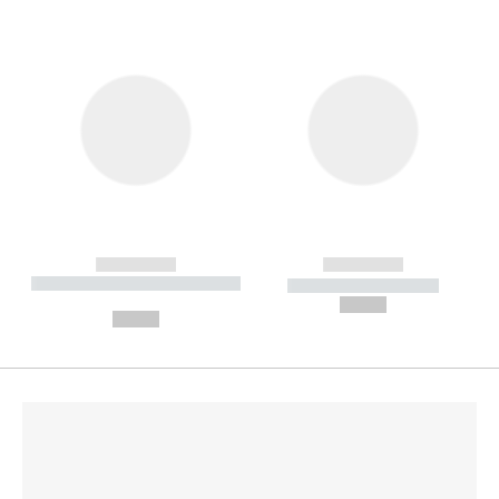
------------
------------
----------- ----------- --------
----------- -----------
---
--,-- €
--,-- €