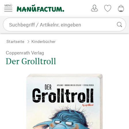
Zum Inhalt springen
Kundenkonto
Merkliste
0,0
Startseite
Kinderbücher
Coppenrath Verlag
Der Grolltroll