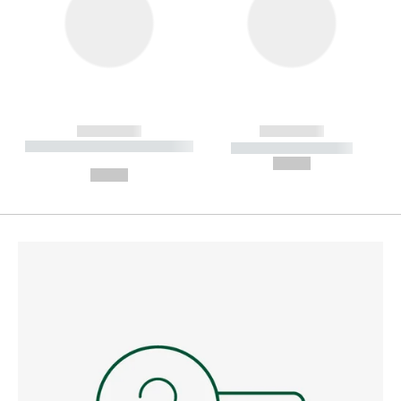
------------
------------
----------- ----------- --------
----------- -----------
---
--,-- €
--,-- €