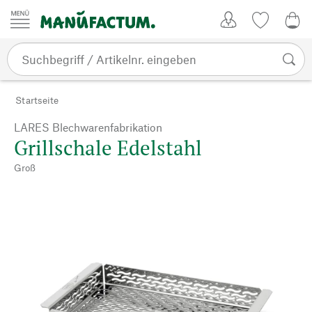
Zum Inhalt springen
Kundenkonto
Merkliste
0,0
Startseite
LARES Blechwarenfabrikation
Grillschale Edelstahl
Groß