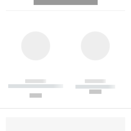
---------- --------------
------------
------------
----------- ----------- --------
----------- -----------
---
--,-- €
--,-- €