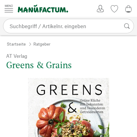
Zum Inhalt springen
Kundenkonto
Merkliste
0,0
Startseite
Ratgeber
AT Verlag
Greens & Grains