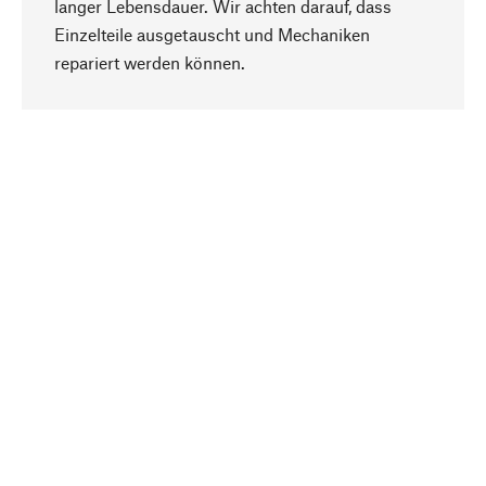
langer Lebensdauer. Wir achten darauf, dass
Einzelteile ausgetauscht und Mechaniken
Nach oben
repariert werden können.
Bewusst
Nachhaltigkeit steht im Fokus unserer
Produktauswahl. Wir setzen auf natürliche
Inhaltsstoffe und Materialien, die gepflegt werden
können, sowie auf eine ressourcenschonende
und sozialverträgliche Produktion.
Ausgewählt