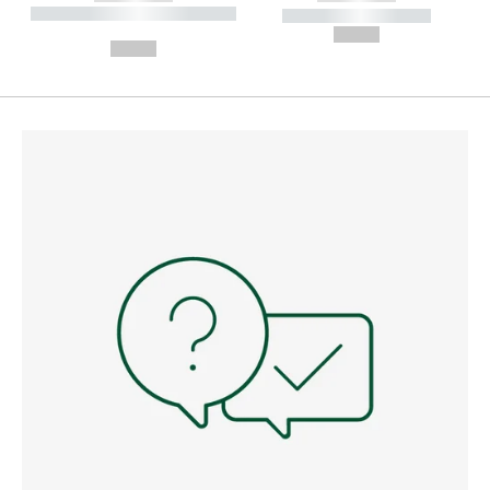
----------- ----------- --------
----------- -----------
---
--,-- €
--,-- €