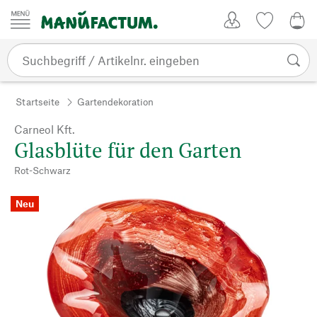
Zum Inhalt springen
Kundenkonto
Merkliste
0,0
Startseite
Gartendekoration
Carneol Kft.
Glasblüte für den Garten
Rot-Schwarz
Neu