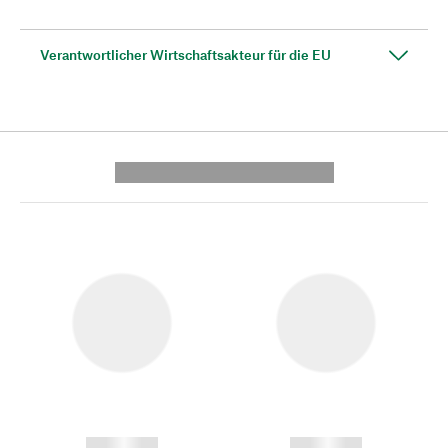
Verantwortlicher Wirtschaftsakteur für die EU
---------- --------------
------------
------------