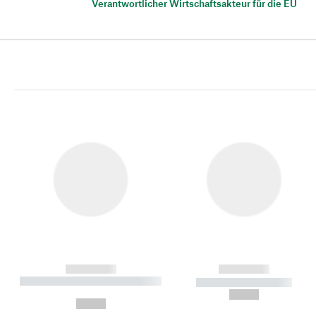
Verantwortlicher Wirtschaftsakteur für die EU
------------
------------
----------- ----------- ----------
----------- -----------
-
--,-- €
--,-- €