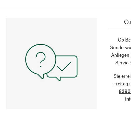
Cu
Ob Ber
Sonderwün
Anliegen
Service
Sie erre
Freitag
9390
in