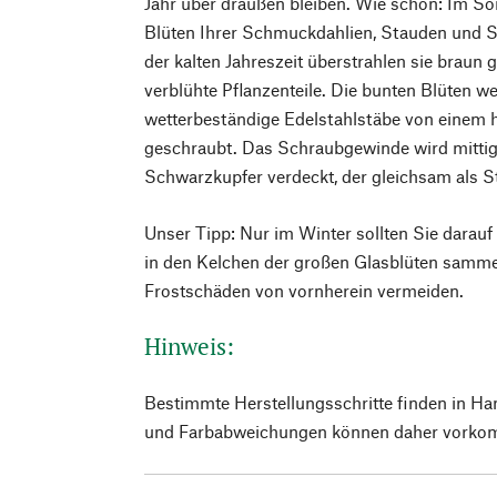
Jahr über draußen bleiben. Wie schön: Im S
Blüten Ihrer Schmuckdahlien, Stauden und S
der kalten Jahreszeit überstrahlen sie braun
verblühte Pflanzenteile. Die bunten Blüten w
wetterbeständige Edelstahlstäbe von einem 
geschraubt. Das Schraubgewinde wird mitti
Schwarzkupfer verdeckt, der gleichsam als St
Unser Tipp: Nur im Winter sollten Sie darauf
in den Kelchen der großen Glasblüten sammel
Frostschäden von vornherein vermeiden.
Hinweis:
Bestimmte Herstellungsschritte finden in Ha
und Farbabweichungen können daher vorko