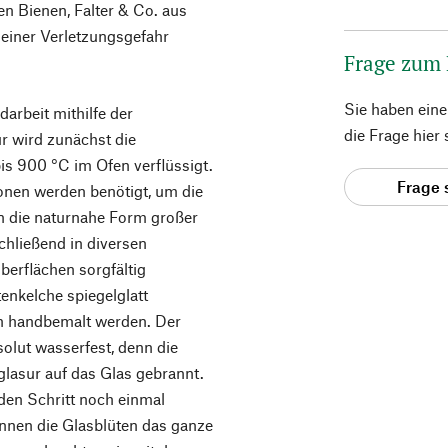
n Bienen, Falter & Co. aus
 einer Verletzungsgefahr
Frage zum
Sie haben ein
arbeit mithilfe der
die Frage hier
r wird zunächst die
s 900 °C im Ofen verflüssigt.
Frage 
onen werden benötigt, um die
in die naturnahe Form großer
chließend in diversen
berflächen sorgfältig
tenkelche spiegelglatt
ten handbemalt werden. Der
solut wasserfest, denn die
glasur auf das Glas gebrannt.
den Schritt noch einmal
nnen die Glasblüten das ganze