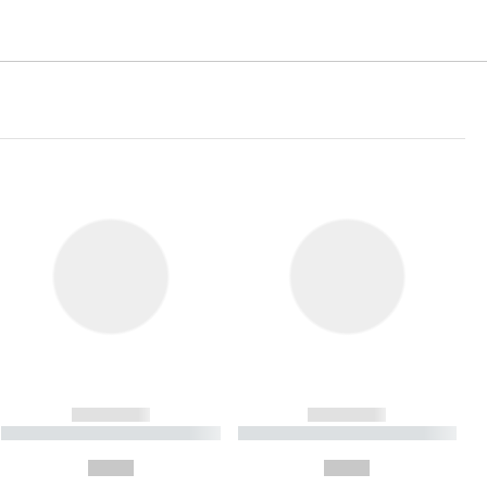
------------
------------
----------- ----------- ----------
----------- ----------- ----------
- -----------
-
--,-- €
--,-- €