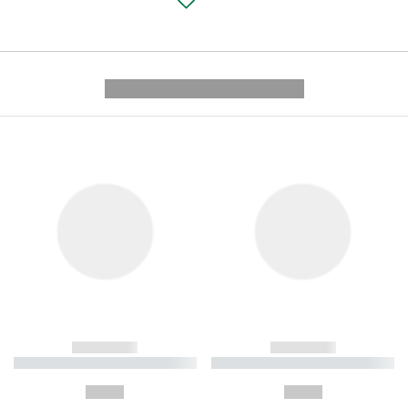
---------- --------------
------------
------------
----------- ----------- ----------
----------- ----------- ----------
-
-
--,-- €
--,-- €