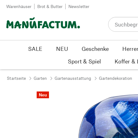
Zum Inhalt springen
Warenhäuser
Brot & Butter
Newsletter
SALE
NEU
Geschenke
Herre
Sport & Spiel
Koffer &
Startseite
Garten
Gartenausstattung
Gartendekoration
Neu