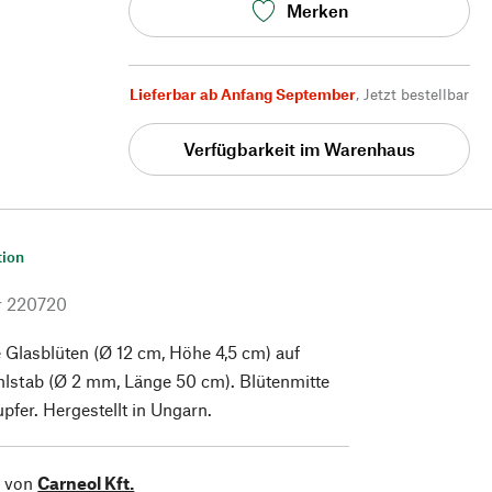
Merken
Lieferbar ab Anfang September
,
Jetzt bestellbar
Verfügbarkeit im Warenhaus
tion
r
220720
 Glasblüten (Ø 12 cm, Höhe 4,5 cm) auf
hlstab (Ø 2 mm, Länge 50 cm). Blütenmitte
fer. Hergestellt in Ungarn.
l von
Carneol Kft.