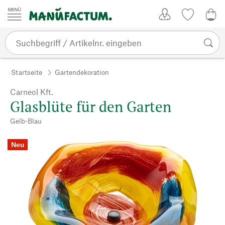
Zum Inhalt springen
Kundenkonto
Merkliste
0,0
Startseite
Gartendekoration
Carneol Kft.
Glasblüte für den Garten
Gelb-Blau
Neu