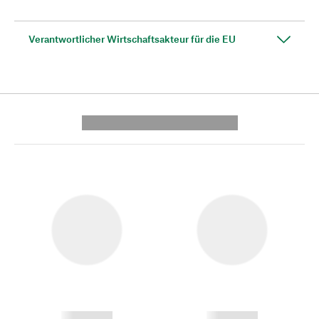
Verantwortlicher Wirtschaftsakteur für die EU
---------- --------------
------------
------------