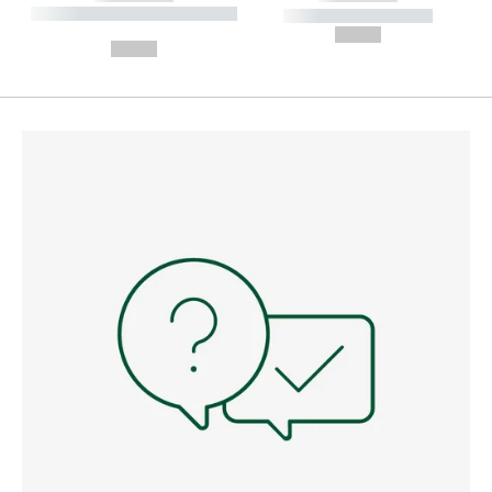
----------- ----------- --------
----------- -----------
---
--,-- €
--,-- €